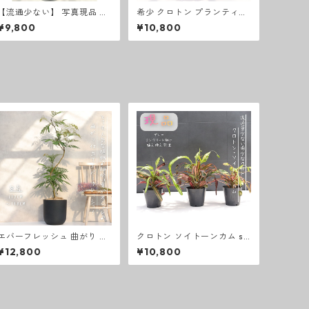
【流通少ない】 写真現品 フ
希少 クロトン プランティッ
ィカス アスペラ 観葉植物 ゴ
プ prang thip 卓上サイズ
¥9,800
¥10,800
ムの木 曲がり仕立て 斑色フ
観葉植物 熱帯植物 テーブル
ィカス 観葉植物 開店祝い ラ
サイズ
ッピング 無料
エバーフレッシュ 曲がり 仕
クロトン ソイトーンカム so
立て ８号 お祝い ギフト 開
i thong kam 卓上サイズ 観
¥12,800
¥10,800
店祝い 新築祝い ラッピング
葉植物 熱帯植物 テーブルサ
無料 観葉植物 プレゼント お
イズ
中元 御歳暮 熱帯植物