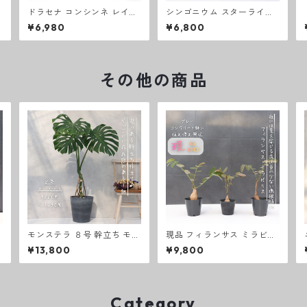
ドラセナ コンシンネ レイン
シンゴニウム スターライト
ボー 観葉植物 お祝い 卓上サ
観葉植物 お祝い 卓上サイズ
¥6,980
¥6,800
イズ テーブルサイズ グレー
テーブルサイズ グレーコン
コンクリート鉢ギフト 開店
クリート鉢ギフト 開店祝い
祝い ラッピング 無料 ドラセ
ラッピング 無料 ドラセナ観
ナ観葉植物 プレゼント 開店
葉植物 プレゼント 開店祝い
祝い 観葉植物 新築祝い お中
観葉植物 新築祝い お中元 お
その他の商品
元 お歳暮 熱帯植物
歳暮 熱帯植物
モンステラ ８号 幹立ち モン
現品 フィランサス ミラビリ
ステラ 観葉植物 根上り 綺麗
ス 塊根植物 コーデックスプ
¥13,800
¥9,800
お祝い ギフト 開店祝い 観葉
ランツ 卓上サイズ 観葉植物
植物 ラッピング 無料 観葉植
熱帯植物 テーブルサイズ
物 プレゼント お中元 お歳暮
熱帯植物 大型 室内
Category