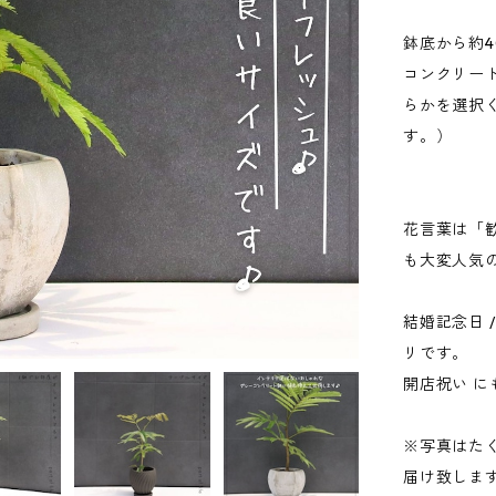
鉢底から約4
コンクリー
らかを選択
す。）
花言葉は「歓
も大変人気
結婚記念日 /
リです。
開店祝い に
※写真はた
届け致しま