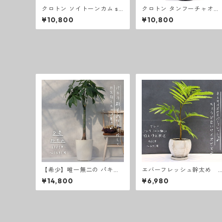
クロトン ソイトーンカム so
クロトン タンフーチャオワ
i thong kam 卓上サイズ 観
ン 卓上サイズ 観葉植物 熱帯
¥10,800
¥10,800
葉植物 熱帯植物 テーブルサ
植物 テーブルサイズ
イズ
【希少】唯一無二の パキラ
エバーフレッシュ幹太め
朴もの 仕立て８号 お祝い ギ
テーブルサイズ 写真の黒色
¥14,800
¥6,980
フト 開店祝い ラッピング 無
コンクリート鉢に植え替え
料 観葉植物 プレゼント ねじ
て出荷♪
りパキラ お中元 お歳暮 熱帯
植物 大型