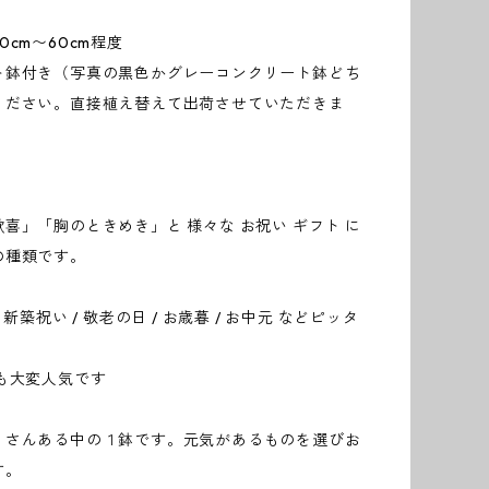
0cm〜60cm程度
ト鉢付き（写真の黒色かグレーコンクリート鉢どち
ください。直接植え替えて出荷させていただきま
喜」「胸のときめき」と 様々な お祝い ギフト に
の種類です。
 新築祝い / 敬老の日 / お歳暮 / お中元 などピッタ
も大変人気です
くさんある中の１鉢です。元気があるものを選びお
す。