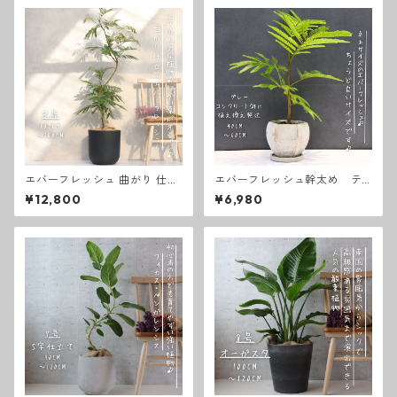
パキラ 観葉植物 お中元 お歳暮
熱帯植物 大型 フィカスベンガ
レンシス
エバーフレッシュ 曲がり 仕立
エバーフレッシュ幹太め テ
て ８号 お祝い ギフト 開店祝
ーブルサイズ 写真の黒色コン
¥12,800
¥6,980
い 新築祝い ラッピング 無料
クリート鉢に植え替えて出荷
観葉植物 プレゼント お中元 御
♪
歳暮 熱帯植物