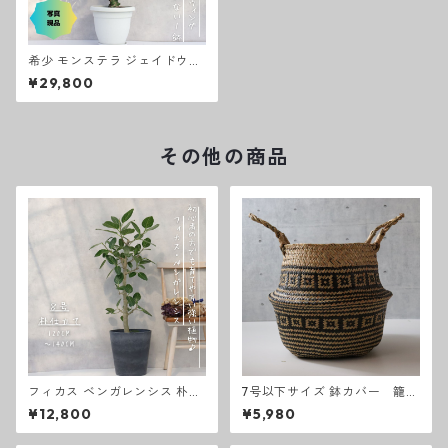
希少 モンステラ ジェイドウィ
ング １０号 国内でほとんど出
¥29,800
回っていない大型 約120cm
その他の商品
フィカス ベンガレンシス 朴も
7号以下サイズ 鉢カバー 籠
の 仕立て８号 観葉植物 お祝い
編み込みデザイン
¥12,800
¥5,980
ギフト 開店祝い ラッピング 無
料 観葉植物 プレゼント ねじり