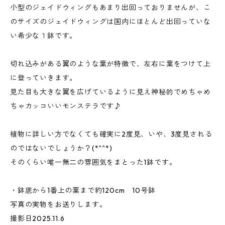
小型のジェイドウィングもあまり出回っておりませんが、こ
のサイズのジェイドウィングは国内にほとんど出回っていな
い希少な１鉢です。
切れ込みがある翼のような葉が特徴で、左右に葉をつけて上
に登っていきます。
見た目も大きな翼を広げているように見え神秘的でめちゃめ
ちゃカッコいいモンステラです♪
植物に詳しい方でなくても確実に2度見、いや、3度見される
のではないでしょうか？(*^^*)
そのくらい唯一無二の雰囲気をまとった1鉢です。
・鉢底から1番上の葉まで約120cm 10号鉢
写真の実物をお送りします。
撮影日2025.11.6