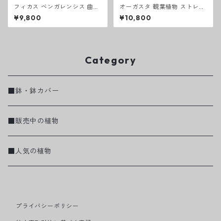
フィカス ベンガレンシス 曲が
オーガスタ 観葉植物 ストレリ
り S字 仕立て ゴムの木 お祝い
チア オーガスタ ８号 綺麗 お
¥9,800
¥10,800
ギフト 開店祝い ラッピング 無
祝い ギフト 開店祝い ラッピン
料 ベンガレンシス 観葉植物 プ
グ 無料 観葉植物 プレゼント
レゼント 新築祝い お中元 お歳
ねじりパキラ お中元 お歳暮 熱
暮 熱帯植物 ７号
帯植物 大型 室内
Category
■鉢・鉢カバー
■販売中の植物
■人気の植物
プライバシーポリシー