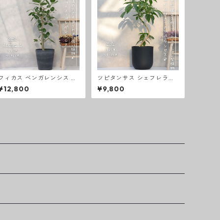
フィカス ベンガレンシス 朴
ツピタンサス シェフレラ・
もの 仕立て８号 観葉植物 お
ピュックレリ ８号 曲がり仕
¥12,800
¥9,800
祝い ギフト 開店祝い ラッピ
立て お祝い ギフト ラッピン
ング 無料 観葉植物 プレゼン
グ 無料 観葉植物 開店祝い
ト ねじりパキラ 観葉植物 お
新築祝い プレゼント ツピタ
中元 お歳暮 熱帯植物 大型
ンサス 観葉植物 本物
フィカスベンガレンシス