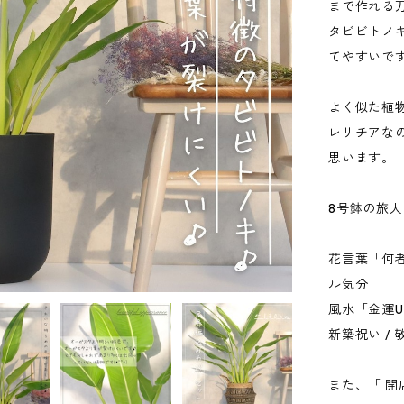
まで作れる
タビビトノ
てやすいで
よく似た植物
レリチアな
思います。
8号鉢の旅人
花言葉「何
ル気分」
風水「金運U
新築祝い / 
また、「 