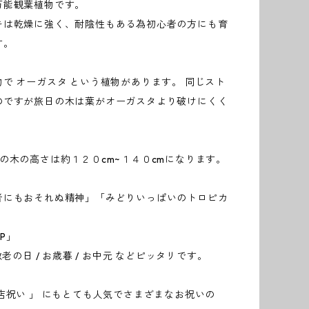
万能観葉植物です。
キは乾燥に強く、耐陰性もある為初心者の方にも育
す。
で オーガスタ という植物があります。 同じスト
のですが旅日の木は葉がオーガスタより破けにくく
の木の高さは約１２０cm~１４０cmになります。
者にもおそれぬ精神」「みどりいっぱいのトロピカ
P」
敬老の日 / お歳暮 / お中元 などピッタリです。
開店祝い 」 にもとても人気でさまざまなお祝いの