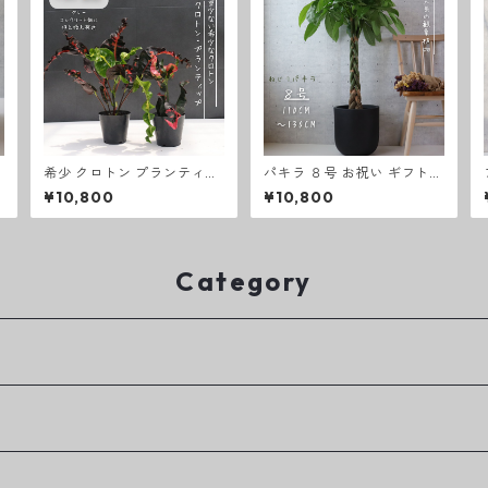
希少 クロトン プランティッ
パキラ ８号 お祝い ギフト
プ prang thip 卓上サイズ
開店祝い ラッピング 無料 観
¥10,800
¥10,800
観葉植物 熱帯植物 テーブル
葉植物 プレゼント ねじりパ
サイズ
キラ お中元 お歳暮 熱帯植物
大型
Category