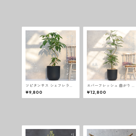
タビビトノキ 綺麗 お祝い ギ
フト 開店祝い 観葉植物 ラッ
ピング 無料 新築祝い 観葉植
物 プレゼント 熱帯植物 大型
室内
ツピタンサス シェフレラ・
エバーフレッシュ 曲がり 仕
ピュックレリ ８号 曲がり仕
立て ８号 お祝い ギフト 開
¥9,800
¥12,800
立て お祝い ギフト ラッピン
店祝い 新築祝い ラッピング
グ 無料 観葉植物 開店祝い
無料 観葉植物 プレゼント 
新築祝い プレゼント ツピタ
中元 御歳暮 熱帯植物
ンサス 観葉植物 本物