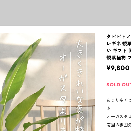
タビビトノ
レギネ 観
い ギフト
観葉植物 
¥9,800
SOLD OU
あまり多く
♪
オーガスタ
南国の雰囲