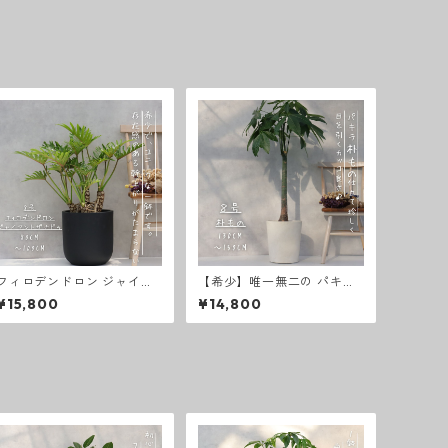
フィロデンドロン ジャイア
【希少】唯一無二の パキラ
ントザナドゥ 観葉植物 ８号
朴もの 仕立て８号 お祝い ギ
¥15,800
¥14,800
観葉植物 綺麗 お祝い ギフト
フト 開店祝い ラッピング 無
開店祝い 観葉植物ラッピン
料 観葉植物 プレゼント ねじ
グ 無料 観葉植物 プレゼント
りパキラ お中元 お歳暮 熱帯
お中元 お歳暮 熱帯植物 大型
植物 大型
室内