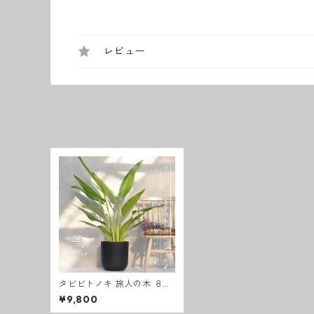
レビュー
タビビトノキ 旅人の木 ８号
旅人木 扇芭蕉 オーガスタ レ
¥9,800
ギネ 観葉植物 ストレリチア