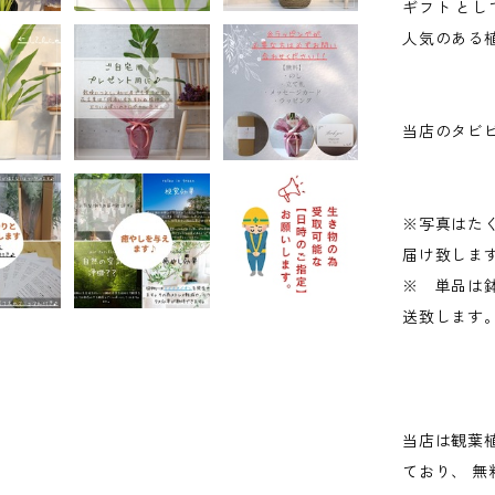
ギフト とし
人気のある
当店のタビ
※写真はた
届け致しま
※ 単品は
送致します
当店は観葉植
ており、 