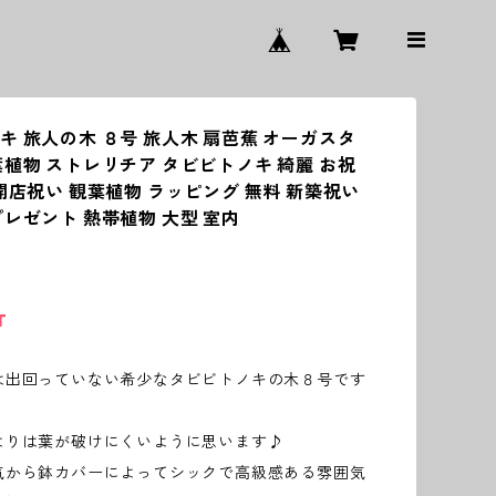
キ 旅人の木 ８号 旅人木 扇芭蕉 オーガスタ
葉植物 ストレリチア タビビトノキ 綺麗 お祝
 開店祝い 観葉植物 ラッピング 無料 新築祝い
プレゼント 熱帯植物 大型 室内
T
は出回っていない希少なタビビトノキの木８号です
よりは葉が破けにくいように思います♪
気から鉢カバーによってシックで高級感ある雰囲気