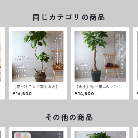
同じカテゴリの商品
【春〜秋口まで期間限定】
【希少】唯一無二の パキラ
フィカス ウンベラータ 曲が
朴もの 曲がり 仕立て８号 お
¥14,800
¥14,800
り 螺旋 仕立て ８号 ゴムの
祝い ギフト 開店祝い ラッピ
お
木 お祝い ギフト 開店祝い
ング 無料 観葉植物 プレゼン
ラッピング 無料 観葉植物 プ
ト ねじりパキラ お中元 お歳
レゼント お中元 お歳暮 熱帯
暮 熱帯植物 大型
植物 選べる ８号螺旋仕立て
その他の商品