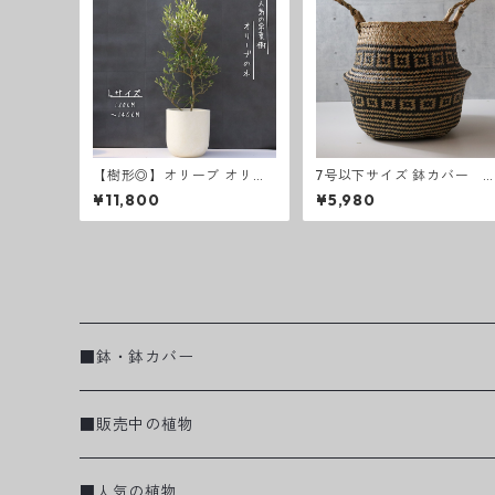
【樹形◎】オリーブ オリー
7号以下サイズ 鉢カバー
ブの木 8号 ひなかぜ 観葉植
籠 編み込みデザイン
¥11,800
¥5,980
物 寒さ暑さに強い 耐寒温
度-5度
■鉢・鉢カバー
■販売中の植物
■人気の植物