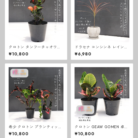
クロトン タンフーチャオワン
ドラセナ コンシンネ レインボ
卓上サイズ 観葉植物 熱帯植物
ー 観葉植物 お祝い 卓上サイズ
¥10,800
¥6,980
テーブルサイズ
テーブルサイズ グレーコンク
リート鉢ギフト 開店祝い ラッ
ピング 無料 ドラセナ観葉植物
プレゼント 開店祝い 観葉植物
新築祝い お中元 お歳暮 熱帯植
物
希少 クロトン プランティップ
クロトン GEAW GOMEN 卓上
prang thip 卓上サイズ 観葉植
サイズ 観葉植物 熱帯植物 テー
¥10,800
¥10,800
物 熱帯植物 テーブルサイズ
ブルサイズ