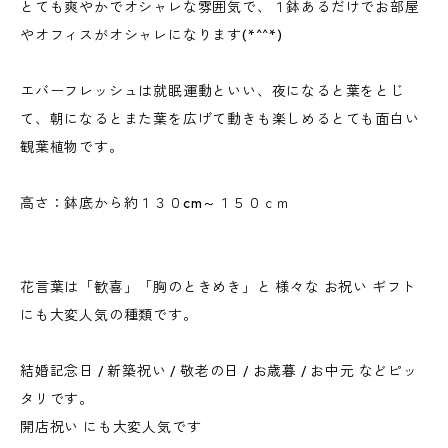
とても爽やかでオシャレな雰囲気で、１鉢あるだけでお部屋
やオフィスがオシャレになります(*^^*)
エバーフレッシュは就眠運動といい、夜になると葉をとじ
て、朝になるとまた葉を広げて動きも楽しめるとても面白い
観葉植物です。
高さ：鉢底から約１３０cm～１５０ｃｍ
花言葉は「歓喜」「胸のときめき」と 様々な お祝い ギフト
にも大変人気の種類です。
結婚記念日 / 新築祝い / 敬老の日 / お歳暮 / お中元 などピッ
タリです。
開店祝い にも大変人気です