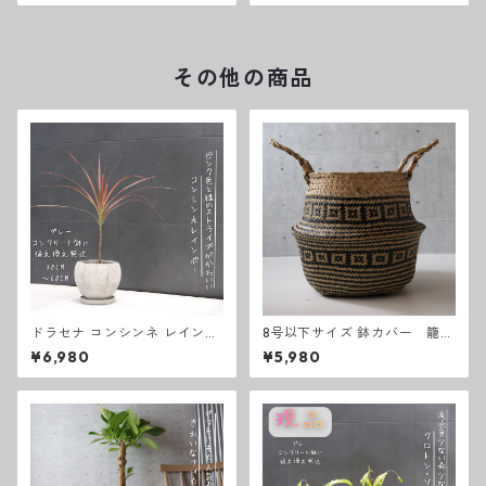
その他の商品
ドラセナ コンシンネ レインボ
8号以下サイズ 鉢カバー 籠
ー 観葉植物 お祝い 卓上サイズ
編み込みデザイン
¥6,980
¥5,980
テーブルサイズ グレーコンク
リート鉢ギフト 開店祝い ラッ
ピング 無料 ドラセナ観葉植物
プレゼント 開店祝い 観葉植物
新築祝い お中元 お歳暮 熱帯植
物