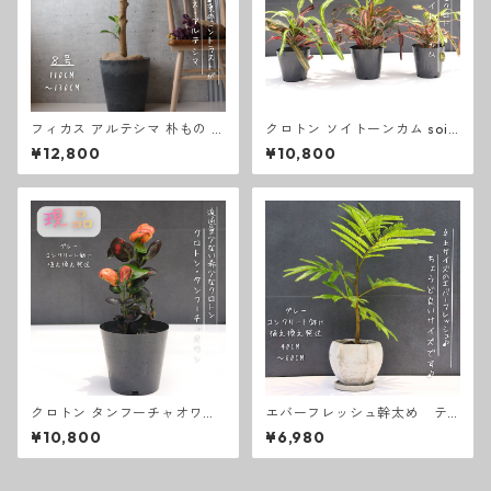
フィカス アルテシマ 朴もの 仕
クロトン ソイトーンカム soi t
立て８号 アルテシーマ 観葉植
hong kam 卓上サイズ 観葉植
¥12,800
¥10,800
物 お祝い ギフト 開店祝い ラ
物 熱帯植物 テーブルサイズ
ッピング 無料 観葉植物 プレゼ
ント ねじりパキラ 観葉植物 お
中元 お歳暮 熱帯植物 大型 フ
ィカス アルテシーマ
クロトン タンフーチャオワン
エバーフレッシュ幹太め テ
卓上サイズ 観葉植物 熱帯植物
ーブルサイズ 写真の黒色コン
¥10,800
¥6,980
テーブルサイズ
クリート鉢に植え替えて出荷
♪