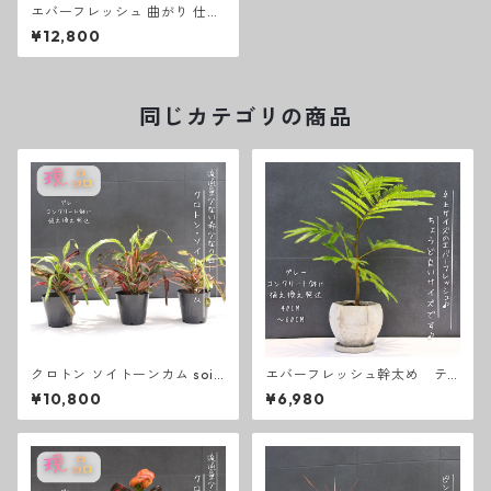
エバーフレッシュ 曲がり 仕立
て ８号 お祝い ギフト 開店祝
¥12,800
い 新築祝い ラッピング 無料
観葉植物 プレゼント お中元 御
歳暮 熱帯植物
同じカテゴリの商品
クロトン ソイトーンカム soi t
エバーフレッシュ幹太め テ
hong kam 卓上サイズ 観葉植
ーブルサイズ 写真の黒色コン
¥10,800
¥6,980
物 熱帯植物 テーブルサイズ
クリート鉢に植え替えて出荷
♪