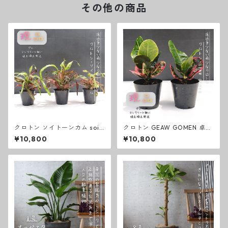
その他の商品
クロトン ソイトーンカム soi t
クロトン GEAW GOMEN 卓上
hong kam 卓上サイズ 観葉植
サイズ 観葉植物 熱帯植物 テー
¥10,800
¥10,800
物 熱帯植物 テーブルサイズ
ブルサイズ