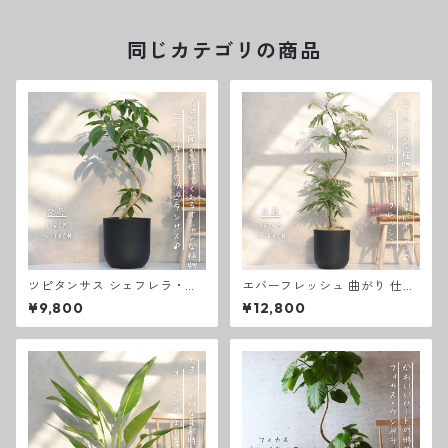
元 お歳暮 熱帯植物 選べる ８
号 ７号
同じカテゴリの商品
ツピタンサス シェフレラ・ピ
エバーフレッシュ 曲がり 仕立
ュックレリ ８号 曲がり仕立て
て ８号 お祝い ギフト 開店祝
¥9,800
¥12,800
お祝い ギフト ラッピング 無料
い 新築祝い ラッピング 無料
観葉植物 開店祝い 新築祝い プ
観葉植物 プレゼント お中元 御
レゼント ツピタンサス 観葉植
歳暮 熱帯植物
物 本物