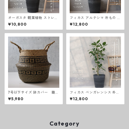
オーガスタ 観葉植物 ストレリ
フィカス アルテシマ 朴もの 仕
チア オーガスタ ８号 綺麗 お
立て８号 アルテシーマ 観葉植
¥10,800
¥12,800
祝い ギフト 開店祝い ラッピン
物 お祝い ギフト 開店祝い ラ
グ 無料 観葉植物 プレゼント
ッピング 無料 観葉植物 プレゼ
ねじりパキラ お中元 お歳暮 熱
ント ねじりパキラ 観葉植物 お
帯植物 大型 室内
中元 お歳暮 熱帯植物 大型 フ
ィカス アルテシーマ
7号以下サイズ 鉢カバー 籠
フィカス ベンガレンシス 朴も
編み込みデザイン
の 仕立て８号 観葉植物 お祝い
¥5,980
¥12,800
ギフト 開店祝い ラッピング 無
料 観葉植物 プレゼント ねじり
パキラ 観葉植物 お中元 お歳暮
熱帯植物 大型 フィカスベンガ
レンシス
Category