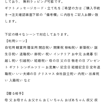
しており、 無料ラッピング可能です。
ギフト メッセージカード・立て札をご希望の方は ご購入手続
き→注文確認画面下部の「備考欄」に内容をご記入お願い致
します。
下記の様々なシーンで対応しております。
【利用シーン】
自宅用 観賞用 贈呈用 開店祝い 開業祝 移転祝い 新築祝い 誕
生日祝い 退職祝い 御祝い 祝い インテリア お中元 お歳暮 引
越し祝い 引越祝い 結婚祝い 母の日 父の日 敬老の日 プレゼン
ト ギフト シンボルツリー お見舞い 記念日 結婚記念日 定年退
職祝い いい夫婦の日 クリスマス 会社設立祝い 内祝い 出産祝
い 入籍祝い など
【贈る相手】
母 父 お母さん お父さん おじいちゃん おばあちゃん 叔父 叔