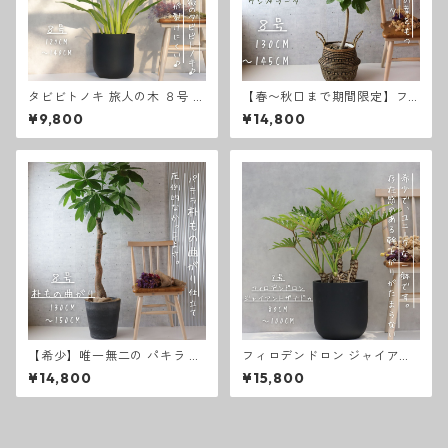
タビビトノキ 旅人の木 ８号 旅
【春〜秋口まで期間限定】フ
人木 扇芭蕉 オーガスタ レギネ
ィカス ウンベラータ 曲がり 螺
¥9,800
¥14,800
観葉植物 ストレリチア タビビ
旋 仕立て ８号 ゴムの木 お祝
トノキ 綺麗 お祝い ギフト 開
い ギフト 開店祝い ラッピング
店祝い 観葉植物 ラッピング 無
無料 観葉植物 プレゼント お中
料 新築祝い 観葉植物 プレゼン
元 お歳暮 熱帯植物 選べる ８
ト 熱帯植物 大型 室内
号螺旋仕立て
【希少】唯一無二の パキラ 朴
フィロデンドロン ジャイアン
もの 曲がり 仕立て８号 お祝い
トザナドゥ 観葉植物 ８号 観葉
¥14,800
¥15,800
ギフト 開店祝い ラッピング 無
植物 綺麗 お祝い ギフト 開店
料 観葉植物 プレゼント ねじり
祝い 観葉植物ラッピング 無料
パキラ お中元 お歳暮 熱帯植物
観葉植物 プレゼント お中元 お
大型
歳暮 熱帯植物 大型 室内