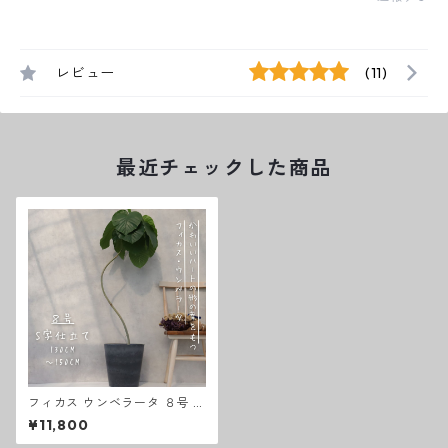
レビュー
(11)
最近チェックした商品
フィカス ウンベラータ ８号 曲
がり S字 仕立て ゴムの木 お祝
¥11,800
い ギフト 開店祝い ラッピング
無料 観葉植物 プレゼント お中