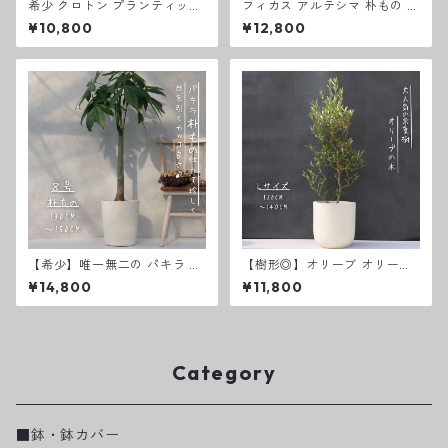
希少 クロトン プランティップ
フィカス アルテシマ 朴もの 仕
prang thip 卓上サイズ 観葉植
立て８号 アルテシーマ 観葉植
¥10,800
¥12,800
物 熱帯植物 テーブルサイズ
物 お祝い ギフト 開店祝い ラ
ッピング 無料 観葉植物 プレゼ
ント ねじりパキラ 観葉植物 お
中元 お歳暮 熱帯植物 大型 フ
ィカス アルテシーマ
【希少】唯一無二の パキラ 朴
【樹形◎】オリーブ オリーブ
もの 仕立て８号 お祝い ギフト
の木 8号 ひなかぜ 観葉植物 寒
¥14,800
¥11,800
開店祝い ラッピング 無料 観葉
さ暑さに強い 耐寒温度-5度
植物 プレゼント ねじりパキラ
お中元 お歳暮 熱帯植物 大型
Category
■鉢・鉢カバー