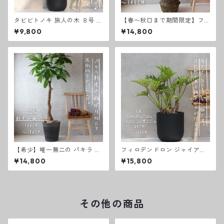
タビビトノキ 旅人の木 ８号 旅
【春〜秋口まで期間限定】フ
人木 扇芭蕉 オーガスタ レギネ
ィカス ウンベラータ 曲がり 螺
¥9,800
¥14,800
観葉植物 ストレリチア タビビ
旋 仕立て ８号 ゴムの木 お祝
トノキ 綺麗 お祝い ギフト 開
い ギフト 開店祝い ラッピング
店祝い 観葉植物 ラッピング 無
無料 観葉植物 プレゼント お中
料 新築祝い 観葉植物 プレゼン
元 お歳暮 熱帯植物 選べる ８
ト 熱帯植物 大型 室内
号螺旋仕立て
【希少】唯一無二の パキラ 朴
フィロデンドロン ジャイアン
もの 曲がり 仕立て８号 お祝い
トザナドゥ 観葉植物 ８号 観葉
¥14,800
¥15,800
ギフト 開店祝い ラッピング 無
植物 綺麗 お祝い ギフト 開店
料 観葉植物 プレゼント ねじり
祝い 観葉植物ラッピング 無料
パキラ お中元 お歳暮 熱帯植物
観葉植物 プレゼント お中元 お
大型
歳暮 熱帯植物 大型 室内
その他の商品