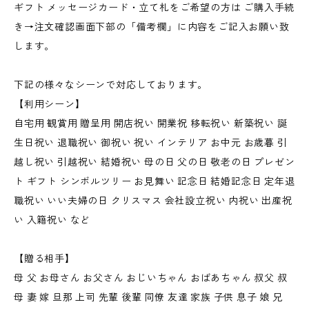
ギフト メッセージカード・立て札をご希望の方は ご購入手続
き→注文確認画面下部の「備考欄」に内容をご記入お願い致
します。
下記の様々なシーンで対応しております。
【利用シーン】
自宅用 観賞用 贈呈用 開店祝い 開業祝 移転祝い 新築祝い 誕
生日祝い 退職祝い 御祝い 祝い インテリア お中元 お歳暮 引
越し祝い 引越祝い 結婚祝い 母の日 父の日 敬老の日 プレゼン
ト ギフト シンボルツリー お見舞い 記念日 結婚記念日 定年退
職祝い いい夫婦の日 クリスマス 会社設立祝い 内祝い 出産祝
い 入籍祝い など
【贈る相手】
母 父 お母さん お父さん おじいちゃん おばあちゃん 叔父 叔
母 妻 嫁 旦那 上司 先輩 後輩 同僚 友達 家族 子供 息子 娘 兄