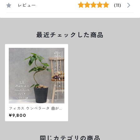
レビュー
(11)
最近チェックした商品
フィカス ウンベラータ 曲がり
螺旋 仕立て ゴムの木 お祝い
¥9,800
ギフト 開店祝い ラッピング 無
料 観葉植物 プレゼント お中元
お歳暮 熱帯植物 ７号
同じカテゴリの商品