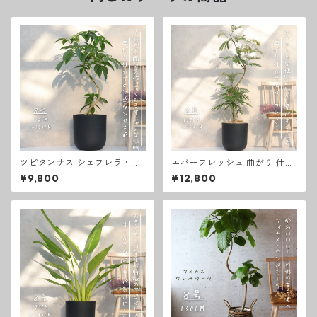
ツピタンサス シェフレラ・ピ
エバーフレッシュ 曲がり 仕立
ュックレリ ８号 曲がり仕立て
て ８号 お祝い ギフト 開店祝
¥9,800
¥12,800
お祝い ギフト ラッピング 無料
い 新築祝い ラッピング 無料
観葉植物 開店祝い 新築祝い プ
観葉植物 プレゼント お中元 御
レゼント ツピタンサス 観葉植
歳暮 熱帯植物
物 本物