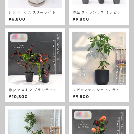
シンゴニウム スターライト 観
現品 フィランサス ミラビリス
葉植物 お祝い 卓上サイズ テー
塊根植物 コーデックスプラン
¥6,800
¥9,800
ブルサイズ グレーコンクリー
ツ 卓上サイズ 観葉植物 熱帯植
ト鉢ギフト 開店祝い ラッピン
物 テーブルサイズ
グ 無料 ドラセナ観葉植物 プレ
ゼント 開店祝い 観葉植物 新築
祝い お中元 お歳暮 熱帯植物
希少 クロトン プランティップ
ツピタンサス シェフレラ・ピ
prang thip 卓上サイズ 観葉植
ュックレリ ８号 曲がり仕立て
¥10,800
¥9,800
物 熱帯植物 テーブルサイズ
お祝い ギフト ラッピング 無料
観葉植物 開店祝い 新築祝い プ
レゼント ツピタンサス 観葉植
物 本物