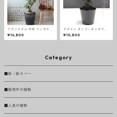
フランスゴム の木 フィカス ル
クロトン タンフーチャオワン
ビギノーサ フランスゴム 曲が
卓上サイズ 観葉植物 熱帯植物
¥14,800
¥10,800
り 螺旋 仕立て 仕立て ゴムの
テーブルサイズ
木 お祝い ギフト 開店祝い ラ
ッピング 無料 観葉植物 プレゼ
ント 新築祝い お中元 お歳暮
熱帯植物 ８号
Category
■鉢・鉢カバー
■販売中の植物
■人気の植物