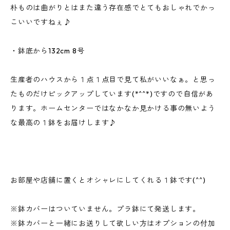
朴ものは曲がりとはまた違う存在感でとてもおしゃれでかっ
こいいですねぇ♪
・鉢底から132cm 8号
生産者のハウスから１点１点目で見て私がいいなぁ。と思っ
たものだけピックアップしています(*^^*)ですので自信があ
ります。ホームセンターではなかなか見かける事の無いよう
な最高の１鉢をお届けします♪
お部屋や店舗に置くとオシャレにしてくれる１鉢です(^^)
※鉢カバーはついていません。プラ鉢にて発送します。
※鉢カバーと一緒にお送りして欲しい方はオプションの付加